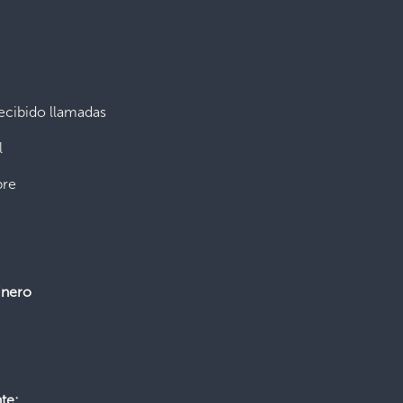
recibido llamadas
l
bre
inero
te: