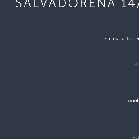
SALVADOREÑA 14
Este día se ha r
so
conf
es