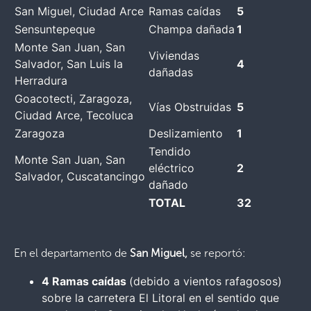
San Miguel, Ciudad Arce
Ramas caídas
5
Sensuntepeque
Champa dañada
1
Monte San Juan, San
Viviendas
Salvador, San Luis la
4
dañadas
Herradura
Goacotecti, Zaragoza,
Vías Obstruidas
5
Ciudad Arce, Tecoluca
Zaragoza
Deslizamiento
1
Tendido
Monte San Juan, San
eléctrico
2
Salvador, Cuscatancingo
dañado
TOTAL
32
En el departamento de
San Miguel,
se reportó:
4 Ramas caídas
(debido a vientos rafagosos)
sobre la carretera El Litoral en el sentido que