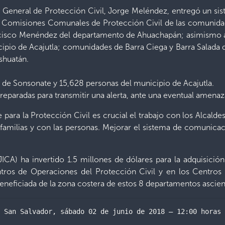
or General de Protección Civil, Jorge Meléndez, entregó un si
 Comisiones Comunales de Protección Civil de las comunidad
ancisco Menéndez del departamento de Ahuachapán; asimismo 
io de Acajutla; comunidades de Barra Ciega y Barra Salada 
Ishuatán.
 de Sonsonate y 15,628 personas del municipio de Acajutla.
eparadas para transmitir una alerta, ante una eventual amenaza 
para la Protección Civil es crucial el trabajo con los Alcalde
 familias y con las personas. Mejorar el sistema de comunic
ICA) ha invertido 1.5 millones de dólares para la adquisici
ntros de Operaciones del Protección Civil y en los Centros
beneficiada de la zona costera de estos 8 departamentos ascie
San Salvador, sábado 02 de junio de 2018 – 12:00 horas