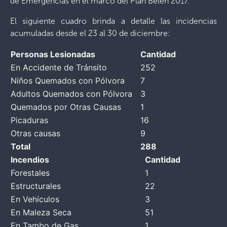
de Emergencias en el marco del Plan Belén 2017.
El siguiente cuadro brinda a detalle las incidencias
acumuladas desde el 23 al 30 de diciembre:
Personas Lesionadas
Cantidad
En Accidente de Tránsito
252
Niños Quemados con Pólvora
7
Adultos Quemados con Pólvora
3
Quemados por Otras Causas
1
Picaduras
16
Otras causas
9
Total
288
Incendios
Cantidad
Forestales
1
Estructurales
22
En Vehículos
3
En Maleza Seca
51
En Tambo de Gas
1