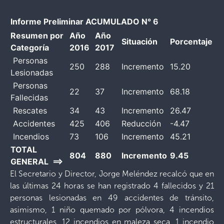
Informe Preliminar ACUMULADO N° 6
Resumen por
Año
Año
Situación
Porcentaje
Categoría
2016
2017
Personas
250
288
Incremento
15.20
Lesionadas
Personas
22
37
Incremento
68.18
Fallecidas
Rescates
34
43
Incremento
26.47
Accidentes
425
406
Reducción
-4.47
Incendios
73
106
Incremento
45.21
TOTAL
804
880
Incremento
9.45
GENERAL ==>
El Secretario y Director, Jorge Meléndez recalcó que en
las últimas 24 horas se han registrado 4 fallecidos y 21
personas lesionadas en 49 accidentes de tránsito,
asimismo, 1 niño quemado por pólvora, 4 incendios
estructurales, 12 incendios en maleza seca, 1 incendio