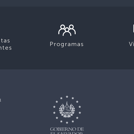
tas
Programas
V
ntes
l