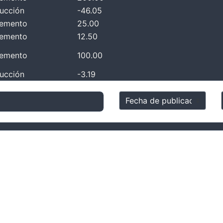
ucción
-46.05
remento
25.00
remento
12.50
remento
100.00
ucción
-3.19