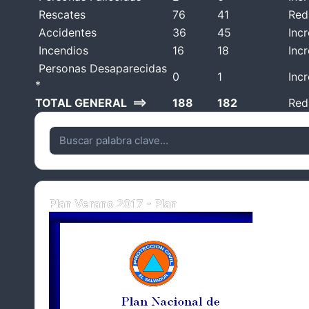
Rescates
76
41
Red
Accidentes
36
45
Inc
Incendios
16
18
Inc
Personas Desaparecidas
0
1
Inc
*
TOTAL GENERAL ==>
188
182
Red
Plan Verano 2017 - Plan