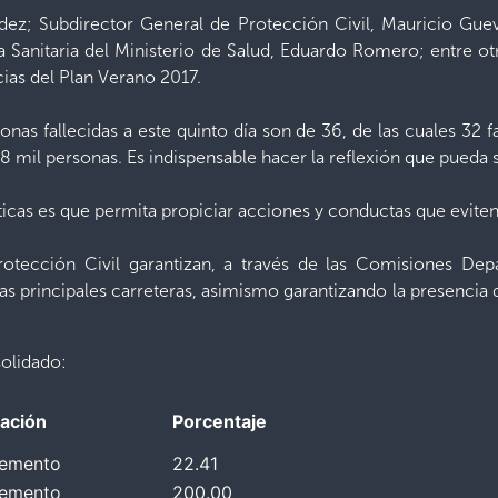
dez; Subdirector General de Protección Civil, Mauricio Guev
ia Sanitaria del Ministerio de Salud, Eduardo Romero; entre 
ias del Plan Verano 2017.
nas fallecidas a este quinto día son de 36, de las cuales 32 f
8 mil personas. Es indispensable hacer la reflexión que pueda su
ísticas es que permita propiciar acciones y conductas que evite
otección Civil garantizan, a través de las Comisiones Dep
las principales carreteras, asimismo garantizando la presencia
solidado:
uación
Porcentaje
remento
22.41
remento
200.00