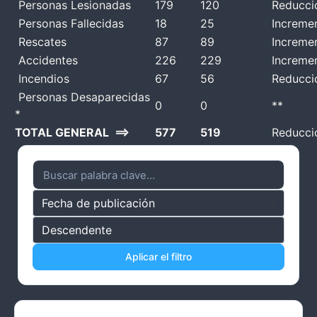
Personas Lesionadas
179
120
Reducci
Personas Fallecidas
18
25
Increme
Rescates
87
89
Increme
Accidentes
226
229
Increme
Incendios
67
56
Reducci
Personas Desaparecidas
0
0
**
*
TOTAL GENERAL ==>
577
519
Reducci
Aplicar el filtro