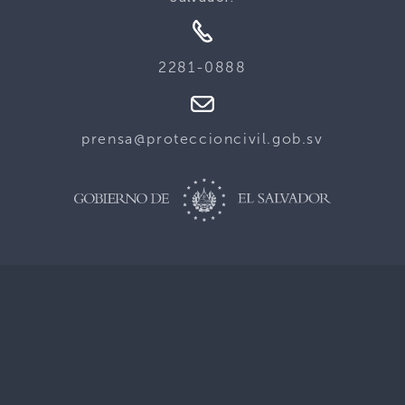
2281-0888
prensa@proteccioncivil.gob.sv