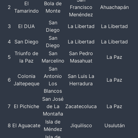
El
Bola de
2
Francisco
Ahuachapán
Tamarindo
Monte
Menéndez
San
3
El DUA
La Libertad
La Libertad
Diego
San
4
San Diego
La Libertad
La Libertad
Diego
Triunfo de
San
San Pedro
5
La Paz
la Paz
Marcelino
Masahuat
San
Colonia
Antonio
San Luis La
6
La Paz
Jaltepeque
Los
Herradura
Blancos
San José
7
El Pichiche
de La
Zacatecoluca
La Paz
Montaña
Isla de
8
El Aguacate
Jiquilisco
Usulután
Méndez
Isla de