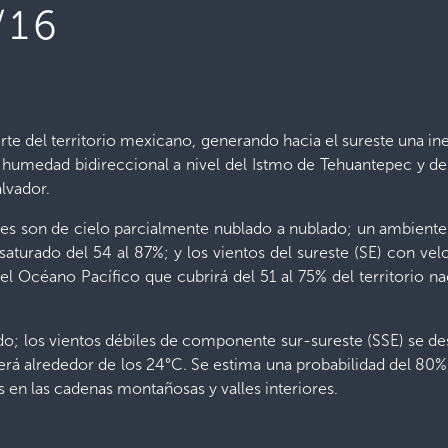
/16
orte del territorio mexicano, generando hacia el sureste una ine
e humedad bidireccional a nivel del Istmo de Tehuantepec y de
lvador.
tes son de cielo parcialmente nublado a nublado; un ambiente
urado del 54 al 87%; y los vientos del sureste (SE) con velo
 Océano Pacífico que cubrirá del 51 al 75% del territorio nac
ado; los vientos débiles de componente sur-sureste (SSE) se de
erá alrededor de los 24°C. Se estima una probabilidad del 80%, p
s en las cadenas montañosas y valles interiores.