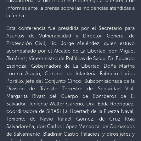
salvadoreña, se dio inicio este domingo a la entrega de
informes ante la prensa sobre las incidencias atendidas a
la fecha.
Esta conferencia fue presidida por el Secretario para
Asuntos de Vulnerabilidad y Director General de
Protección Civil, Lic. Jorge Meléndez, quien estuvo
acompañado por el Alcalde de La Libertad, don Miguel
Jiménez; Viceministro de Políticas de Salud, Dr. Eduardo
Espinoza; Gobernadora de La Libertad, Doña Martha
Lorena Araujo; Coronel de Infantería Fabricio Larios
Portillo, jefe del Conjunto Cinco; Subcomisionada de la
División de Tránsito Terrestre de Seguridad Vial,
Margarita Rivas; del Cuerpo de Bomberos de El
Salvador, Teniente Walter Careño; Dra. Edda Rodríguez,
coordinadora de SIBASI La Libertad; de la Fuerza Naval,
Teniente de Navío Rafael Gómez; de Cruz Roja
Salvadoreña, don Carlos López Mendoza; de Comandos
de Salvamento, Bladimir Castro Palacios, y otros jefes y