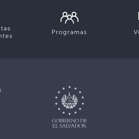
tas
Programas
V
ntes
l