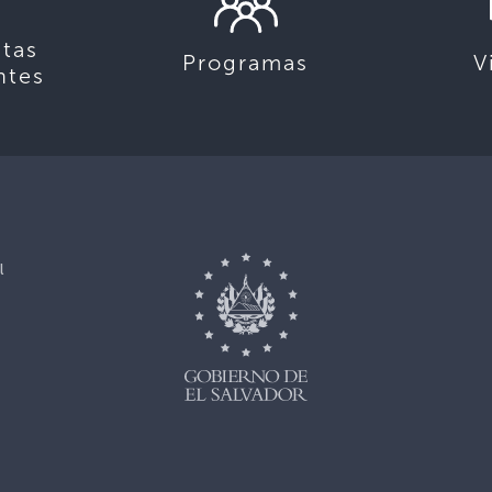
tas
Programas
V
ntes
l