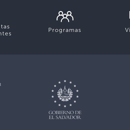
tas
Programas
V
ntes
l