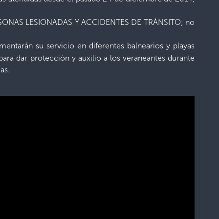
n PERSONAS LESIONADAS Y ACCIDENTES DE TRÁNSITO; no
entarán su servicio en diferentes balnearios y playas
ara dar protección y auxilio a los veraneantes durante
as.