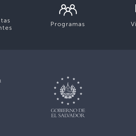
tas
Programas
V
ntes
l