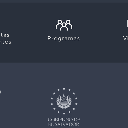
tas
Programas
V
ntes
l