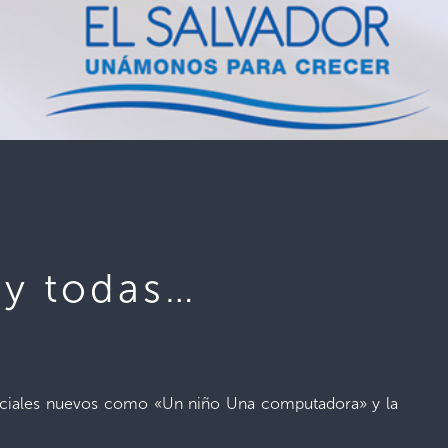
 y todas…
sociales nuevos como «Un niño Una computadora» y la