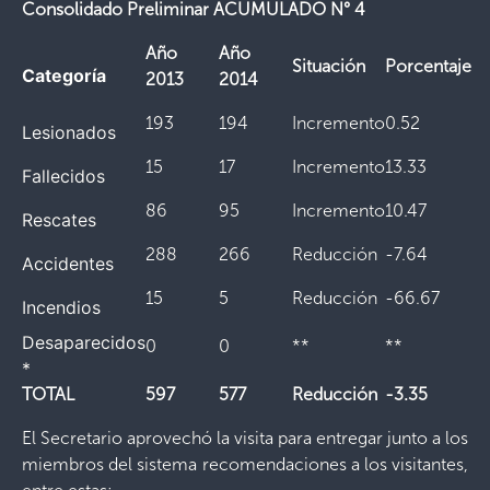
Consolidado Preliminar ACUMULADO N° 4
Año
Año
Situación
Porcentaje
Categoría
2013
2014
193
194
Incremento
0.52
Lesionados
15
17
Incremento
13.33
Fallecidos
86
95
Incremento
10.47
Rescates
288
266
Reducción
-7.64
Accidentes
15
5
Reducción
-66.67
Incendios
Desaparecidos
0
0
**
**
*
TOTAL
597
577
Reducción
-3.35
El Secretario aprovechó la visita para entregar junto a los
miembros del sistema recomendaciones a los visitantes,