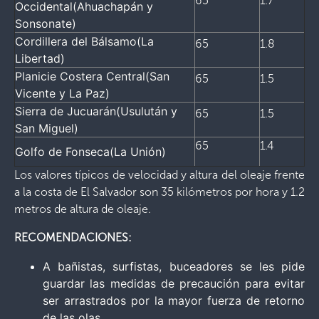
65
1.7
Occidental(Ahuachapán y
Sonsonate)
Cordillera del Bálsamo(La
65
1.8
Libertad)
Planicie Costera Central(San
65
1.5
Vicente y La Paz)
Sierra de Jucuarán(Usulután y
65
1.5
San Miguel)
65
1.4
Golfo de Fonseca(La Unión)
Los valores típicos de velocidad y altura del oleaje frente
a la costa de El Salvador son 35 kilómetros por hora y 1.2
metros de altura de oleaje.
RECOMENDACIONES:
A bañistas, surfistas, buceadores se les pide
guardar las medidas de precaución para evitar
ser arrastrados por la mayor fuerza de retorno
de las olas,