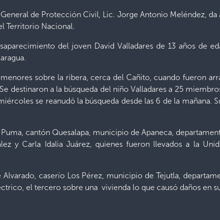
 General de Protección Civil, Lic. Jorge Antonio Meléndez, da a
el Territorio Nacional.
esaparecimiento del joven David Valladares de 13 años de ed
caragua.
menores sobre la ribera, cerca del Cañito, cuando fueron arras
. Se destinaron a la búsqueda del niño Valladares a 25 miem
a miércoles se reanudó la búsqueda desde las 6 de la mañana. 
El Puma, cantón Quesalapa, municipio de Apaneca, departamen
z y Carla Idalia Juárez, quienes fueron llevados a la Unida
 Alvarado, caserío Los Pérez, municipio de Tejutla, departam
éctrico, el tercero sobre una vivienda lo que causó daños en su