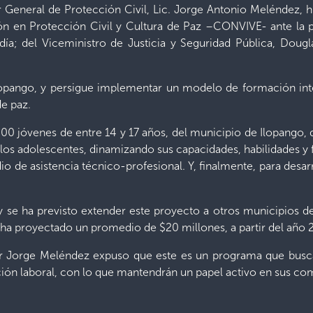
or General de Protección Civil, Lic. Jorge Antonio Meléndez, 
 en Protección Civil y Cultura de Paz –CONVIVE- ante la pr
ía; del Viceministro de Justicia y Seguridad Pública, Dougla
 Ilopango, y persigue implementar un modelo de formación in
e paz.
500 jóvenes de entre 14 y 17 años, del municipio de Ilopango, 
 en los adolescentes, dinamizando sus capacidades, habilidades 
io de asistencia técnico-profesional. Y, finalmente, para des
, y se ha previsto extender este proyecto a otros municipios 
 ha proyectado un promedio de $20 millones, a partir del año 
tor Jorge Meléndez expuso que este es un programa que busca
rción laboral, con lo que mantendrán un papel activo en sus c