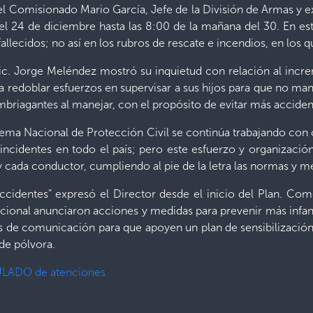
el Comisionado Mario García, Jefe de la División de Armas y e
l 24 de diciembre hasta las 8:00 de la mañana del 30. En e
allecidos; no así en los rubros de rescate e incendios, en los 
 Lic. Jorge Meléndez mostró su inquietud con relación al inc
 a redoblar esfuerzos en supervisar a sus hijos para que no m
embriagantes al manejar, con el propósito de evitar más accid
tema Nacional de Protección Civil se continúa trabajando con c
s incidentes en todo el país; pero este esfuerzo y organizac
y cada conductor, cumpliendo al pie de la letra las normas y m
dentes” expresó el Director desde el inicio del Plan. Como 
cional anunciaron acciones y medidas para prevenir más infan
s de comunicación para que apoyen un plan de sensibilización a
 de pólvora.
LADO de atenciones