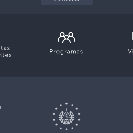
tas
Programas
V
ntes
l