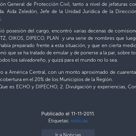
ión General de Protección Civil, tanto a nivel de jefaturas 
da. Aida Zeledón, Jefe de la Unidad Jurídica de la Direcció
.
ó posesión del cargo, encontró varias decenas de comisione
TZ, OIKOS, DIPECO, PLAN y una serie de nombres que luego
había preparado frente a esta situación, y que en cierta med
ó que se ha tratado de emular y de ponerse a la par, sobre to
todos los salvadoreño, y quizá para el mundo no lo sea.
 a América Central, con un monto aproximado de cuarenta y
cobertura en el 20% de los Municipios de la Región.
 Que es ECHO y DIPECHO, 2. Divulgación y experiencias, Consu
Publicado el 11-11-2011.
Etiquetas:
noticias
Ir a Noticias