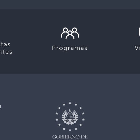
tas
Programas
V
ntes
l