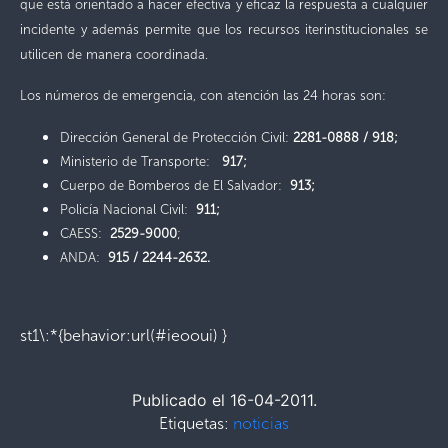
que está orientado a hacer efectiva y eficaz la respuesta a cualquier
incidente y además permite que los recursos iterinstitucionales se
utilicen de manera coordinada.
Los números de emergencia, con atención las 24 horas son:
Dirección General de Protección Civil:
2281-0888 / 918;
Ministerio de Transporte:
917;
Cuerpo de Bomberos de El Salvador:
913;
Policía Nacional Civil:
911;
CAESS:
2529-9000
;
ANDA:
915 / 2244-2632.
st1\:*{behavior:url(#ieooui) }
Publicado el 16-04-2011.
Etiquetas:
noticias