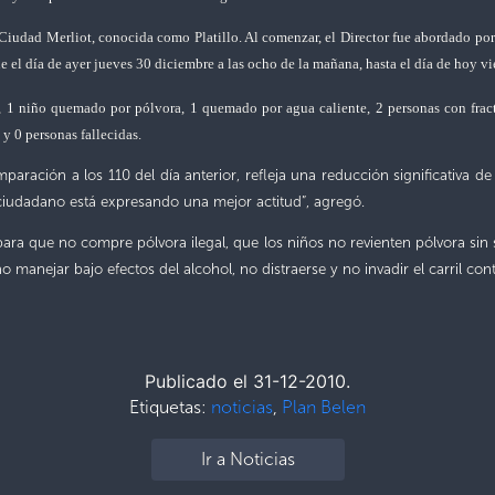
 Ciudad Merliot, conocida como Platillo. Al comenzar, el Director fue abordado por
de el día de ayer jueves 30 diciembre a las ocho de la mañana, hasta el día de hoy v
a, 1 niño quemado por pólvora, 1 quemado por agua caliente, 2 personas con fract
 y 0 personas fallecidas.
paración a los 110 del día anterior, refleja una reducción significativa d
 ciudadano está expresando una mejor actitud”, agregó.
ara que no compre pólvora ilegal, que los niños no revienten pólvora sin s
manejar bajo efectos del alcohol, no distraerse y no invadir el carril cont
Publicado el 31-12-2010.
Etiquetas:
noticias
,
Plan Belen
Ir a Noticias