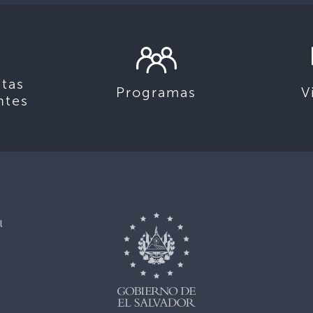
tas
Programas
V
ntes
l