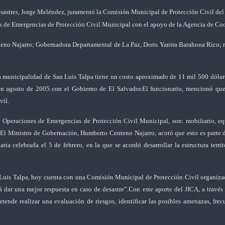
sastres, Jorge Meléndez, juramentó la Comisión Municipal de Protección Civil del M
 de Emergencias de Protección Civil Municipal con el apoyo de la Agencia de Coo
eno Najarro; Gobernadora Departamental de La Paz, Doris Yanira Barahona Rico; r
 municipalidad de San Luis Talpa tiene un costo aproximado de 11 mil 500 dólare
en agosto de 2005 con el Gobierno de El Salvador.
El funcionario, mencionó que
vil.
 Operaciones de Emergencias de Protección Civil Municipal, son: mobiliario, equ
.
El Ministro de Gobernación, Humberto Centeno Najarro, acotó que esto es parte 
a celebrada el 5 de febrero, en la que se acordó desarrollar la estructura territ
Luis Talpa, hoy cuenta con una Comisión Municipal de Protección Civil organizad
á dar una mejor respuesta en caso de desastre”.
Con este aporte del JICA, a través
ende realizar una evaluación de riesgos, identificar las posibles amenazas, frecu