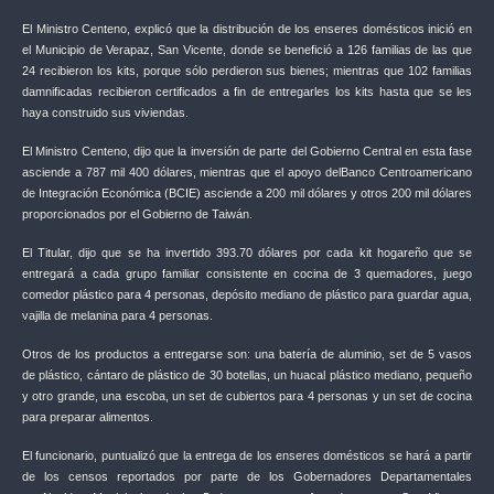
El Ministro Centeno, explicó que la distribución de los enseres domésticos inició en
el Municipio de Verapaz, San Vicente, donde se benefició a 126 familias de las que
24 recibieron los kits, porque sólo perdieron sus bienes; mientras que 102 familias
damnificadas recibieron certificados a fin de entregarles los kits hasta que se les
haya construido sus viviendas.
El Ministro Centeno, dijo que la inversión de parte del Gobierno Central en esta fase
asciende a 787 mil 400 dólares, mientras que el apoyo delBanco Centroamericano
de Integración Económica (BCIE) asciende a 200 mil dólares y otros 200 mil dólares
proporcionados por el Gobierno de Taiwán.
El Titular, dijo que se ha invertido 393.70 dólares por cada kit hogareño que se
entregará a cada grupo familiar consistente en cocina de 3 quemadores, juego
comedor plástico para 4 personas, depósito mediano de plástico para guardar agua,
vajilla de melanina para 4 personas.
Otros de los productos a entregarse son: una batería de aluminio, set de 5 vasos
de plástico, cántaro de plástico de 30 botellas, un huacal plástico mediano, pequeño
y otro grande, una escoba, un set de cubiertos para 4 personas y un set de cocina
para preparar alimentos.
El funcionario, puntualizó que la entrega de los enseres domésticos se hará a partir
de los censos reportados por parte de los Gobernadores Departamentales