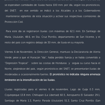
se esperaban cantidades de
lluvias hasta 100 mm. por día, según los pronósticos,
del SNET; en ese sentido se indicó a los Alcaldes y a los Gobernadores
mantenerse vigilantes de esta situación y activar sus respectivas comisiones de
Protección Civil.
Para este día se registraron lluvias con máximas de 62.1 mm. En Santiago de
María, Usulután, 48.6, en Sta. Cruz Porrillo, departamento de San Vicente, y el
resto del país con registro debajo de 30 mm, de lluvia en su mayoría.
Viernes 6 de Noviembre, la Dirección General, mantuvo la Declaratoria de Alerta
Verde; pese a que el Huracán “Ida”, había perdido fuerza y se había convertido a
“Depresión Tropical” sobre las costas de Honduras y seguía su curso hacia el
Norte, alejándose del país, según pronósticos del SNET, se presentarían lluvias de
moderadas a ocasionalmente fuertes.
El pronóstico no indicaba ninguna amenaza
inminente en la intensificación de las lluvias.
Lluvias registradas para el viernes 6 de noviembre, Lago de Guija 0.3 mm,
Cojutepeque 13.8 mm. Chiltiupan (La Libertad) 60.5, Aeropuerto El Salvador 29.1,
Santiago de Maria 1.3, Puerto Parada (Usulután) 51.3, Santa Cruz Porrillo (San