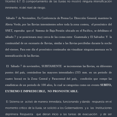
Vicente) 6.7. El comportamiento de las lluvias no mostró ninguna intensificación
inminente, ni del nivel de riesgo.
Sábado 7 de Noviembre,
En Conferencia de Prensa La Dirección General, mantiene la
Alerta Verde, por las lluvias intermitentes sobre toda la zona costera, el pronóstico del
SNET, esperaba que el Sistema de Baja Presión ubicado en el Pacífico, se debilitara el
sábado 7 y se posicionara muy cerca de las costas entre Guatemala y El Salvador. Y la
continuidad de un escenario de lluvias, similar a las lluvias percibidas durante la noche
del viernes.
Para este día el pronóstico continuaba sin visualizar ninguna amenaza en la
intensificación de las lluvias.
El
Sábado 7 de noviembre, SUBITAMENTE se incrementan las lluvias, en diferentes
puntos del país, centrándose las mayores intensidades (355 mm. en un periodo de
cuatro horas) en la Zona Central y Paracentral del país, condición que rompe las
estadísticas de un periodo de 100 años, lo cual se categoriza como un evento
SUBITO,
EXTREMO E IMPREDECIBLE, NO PRONOSTICABLE.
El Sistema se activó de manera inmediata, funcionando y dando respuesta en el
momento crítico de la lluvia, se solicitó a los Gobernadores y a las Instituciones
de
primera Respuesta que dieran inicio a las tareas de evacuación y de ser