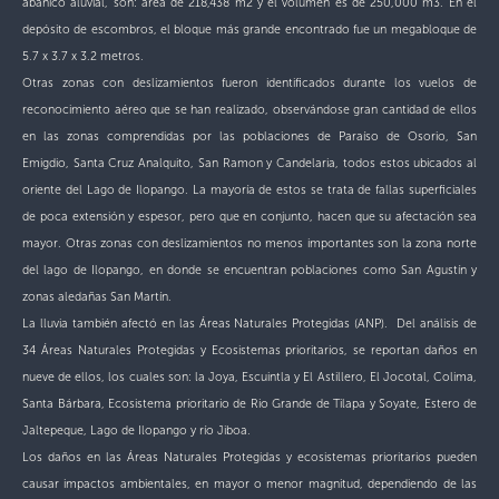
abanico aluvial, son: área de 218,438 m2 y el volumen es de 250,000 m3. En el
depósito de escombros, el bloque más grande encontrado fue un megabloque de
5.7 x 3.7 x 3.2 metros.
Otras zonas con deslizamientos fueron identificados durante los vuelos de
reconocimiento aéreo que se han realizado, observándose gran cantidad de ellos
en las zonas comprendidas por las poblaciones de Paraíso de Osorio, San
Emigdio, Santa Cruz Analquito, San Ramon y Candelaria, todos estos ubicados al
oriente del Lago de Ilopango. La mayoría de estos se trata de fallas superficiales
de poca extensión y espesor, pero que en conjunto, hacen que su afectación sea
mayor. Otras zonas con deslizamientos no menos importantes son la zona norte
del lago de Ilopango, en donde se encuentran poblaciones como San Agustín y
zonas aledañas San Martín.
La lluvia también afectó en las Áreas Naturales Protegidas (ANP). Del análisis de
34 Áreas Naturales Protegidas y Ecosistemas prioritarios, se reportan daños en
nueve de ellos, los cuales son: la Joya, Escuintla y El Astillero, El Jocotal, Colima,
Santa Bárbara, Ecosistema prioritario de Rio Grande de Tilapa y Soyate, Estero de
Jaltepeque, Lago de Ilopango y río Jiboa.
Los daños en las Áreas Naturales Protegidas y ecosistemas prioritarios pueden
causar impactos ambientales, en mayor o menor magnitud, dependiendo de las