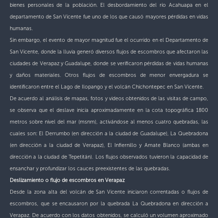
bienes personales de la población. El desbordamiento del río Acahuapa en el
departamento de San Vicente fue uno de los que causó mayores pérdidas en vidas
humanas.
Sin embargo, el evento de mayor magnitud fue el ocurrido en el Departamento de
San Vicente, donde la lluvia generó diversos flujos de escombros que afectaron las
ciudades de Verapaz y Guadalupe, donde se verificaron pérdidas de vidas humanas
y daños materiales. Otros flujos de escombros de menor envergadura se
identificaron entre el Lago de Ilopango y el volcán Chichontepec en San Vicente.
De acuerdo al análisis de mapas, fotos y videos obtenidos de las visitas de campo,
se observa que el deslave inicia aproximadamente en la cota topográfica 1800
metros sobre nivel del mar (msnm), activándose al menos cuatro quebradas, las
cuales son: El Derrumbo (en dirección a la ciudad de Guadalupe), La Quebradona
(en dirección a la ciudad de Verapaz), El Infiernillo y Amate Blanco (ambas en
dirección a la ciudad de Tepetitán). Los flujos observados tuvieron la capacidad de
ensanchar y profundizar los cauces preexistentes de las quebradas.
Deslizamiento o flujo de escombros en Verapaz
Desde la zona alta del volcán de San Vicente iniciaron correntadas o flujos de
escombros, que se encausaron por la quebrada La Quebradona en dirección a
Verapaz. De acuerdo con los datos obtenidos, se calculó un volumen aproximado