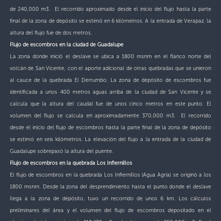
de 240,000 m3. El recorrido aproximado desde el inicio del flujo hasta la parte
final de la zona de depósito se estimó en 6 kilómetros. A la entrada de Verapaz, la
altura del flujo fue de dos metros.
Flujo de escombros en la ciudad de Guadalupe
La zona donde inició el deslave se ubica a 1800 msnm en el flanco norte del
volcán de San Vicente, con el aporte adicional de otras quebradas que se unieron
al cauce de la quebrada El Derrumbo. La zona de depósito de escombros fue
identificada a unos 400 metros aguas arriba de la ciudad de San Vicente y se
calcula que la altura del caudal fue de unos cinco metros en este punto. El
volumen del flujo se calcula en aproximadamente 370,000 m3. El recorrido
desde el inicio del flujo de escombros hasta la parte final de la zona de depósito
se estimó en seis kilómetros. La elevación del flujo a la entrada de la ciudad de
Guadalupe sobrepasó la altura del puente.
Flujo de escombros en la quebrada Los Infiernillos
El flujo de escombros en la quebrada Los Infiernillos (Agua Agria) se originó a los
1800 msnm. Desde la zona del desprendimiento hasta el punto donde el deslave
llega a la zona de depósito, tuvo un recorrido de unos 6 km. Los cálculos
preliminares del área y el volumen del flujo de escombros depositado en el