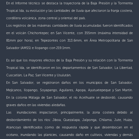
En el Informe técnico se destaca la trayectoria de la Baja Presión y la Tormenta
Tropical Ida, su evolución y las cantidades de lluvia que afectaron la franja costera,
cordillera volcánica, zona central y oriental del país.
Los registros de las máximas cantidades de lluvia acumuladas fueron identificados
en el volcán Chichontepec en San Vicente, con 355mm (máxima intensidad de
81mm por hora), en Tepezontes con 313.6mm, en Área Metropolitana de San
Salvador (AMSS) e Ilopango con 219.1mm.
Es así que los mayores efectos de la Baja Presión y su relación con la Tormenta
Tropical Ida, se identificaron en los departamentos de San Salvador, La Libertad,
Cuscatlán, La Paz, San Vicente y Usulután.
E
n San Salvador, se registraron daños en los municipios de San Salvador,
Mejicanos, Ilopango, Soyapango, Aguilares, Apopa, Ayutuxtepeque y San Martín.
En la colonia Málaga de San Salvador, el río Acelhuate se desbordó, causando
graves daños en las viviendas aledañas.
Las inundaciones impactaron, principalmente, la zona costera debido al
desbordamiento de los ríos: Jiboa, Quezalapa, Jalponga, Chilama, Jute, Huiza,
Atancoyo identificados como de respuesta rápida y que desembocan en el
océano, inundando las planicies, causando daño en cultivos, viviendas y demás