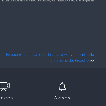
e las que se enumeran 64 casos de curación, 62 traslados varios, 50 emergencias
Inspección a desarrollo de zacate Vetiver sembrado
»»
en la zona del Picacho
ideos
Avisos