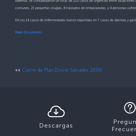
Además, se contabilizaron un total de 223 casos de urgencias entre situaciones
comunes, 21 pequeñas cirugías, 8 traslados de embarazadas, y 4 personas sufrie
De los 14 casos de enfermedades fueron repartidas en 7 casos de diarreas y gast
Bajar Documento
««
Cierre de Plan Divino Salvador 2009
Pregun
Descargas
Frecue