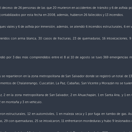
l deceso de 26 personas de las que 20 murieron en accidentes de tránsito y 6 de asfixia por 
contabilizados por esta fecha en 2008, además, hubieron 26 fallecidos y 13 incendios.
ues viales y 6 de asfixia por inmersión, además, se atendió 6 incendios estructurales, 6 en
eridos con arma blanca, 30 casos de fracturas, 23 de quemaduras, 16 intoxicaciones, 9 
endió por 3 días más comprendidos entre el 8 al 10 de agosto se tuvo 369 emergencias má
les se repartieron en la zona metropolitana de San Salvador donde se registró un total de 1
rtamentos de Chalatenango, Cuscatlán, La Paz, Cabañas, San Vicente y Morazán no se tuvie
 Paz, 2 en la zona metropolitana de San Salvador, 2 en Ahuachapán, 1 en Santa Ana, y 1 
2 en montaña y 3 en vehículo.
on estructurales, 12 en automóviles, 1 en maleza seca y 1 por fuga en tambo de gas. Asi
ras, 29 con quemaduras, 25 se intoxicaron, 11 enfrentaron mordeduras y hubo 9 lesionados