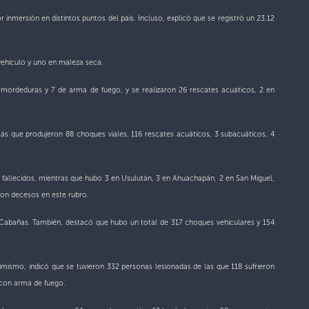
inmersión en distintos puntos del país. Incluso, explicó que se registró un 23.12
 vehículo y uno en maleza seca.
mordeduras y 7 de arma de fuego, y se realizaron 26 rescates acuáticos, 2 en
s que produjeron 88 choques viales, 116 rescates acuáticos, 3 subacuáticos, 4
3 fallecidos, mientras que hubo 3 en Usulután, 3 en Ahuachapán, 2 en San Miguel,
ron decesos en este rubro.
en Cabañas. También, destacó que hubo un total de 317 choques vehiculares y 154
mismo, indicó que se tuvieron 332 personas lesionadas de las que 118 sufrieron
 con arma de fuego.