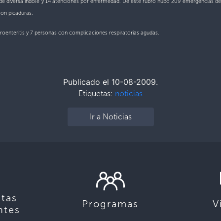
 de diversa índole y 14 atenciones por enfermedad. De este rubro hubo 209 emergencias d
ron picaduras.
roenteritis y 7 personas con complicaciones respiratorias agudas.
Publicado el 10-08-2009.
Etiquetas:
noticias
Ir a Noticias
tas
Programas
V
ntes