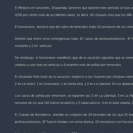
El Ministro en funciones, Zelayandia, lamentó que durante este período se tuvo e
(229) por ciento más de accidentes viales, es decir, 43 choques más que los 186 
El funcionario, destacó que del rubro de fallecidos hubo 20 producto de los choq
Detalló que entre otras emergencias hubo 67 casos de politraumatismos, 47 h
montaña y 2 en vehículo.
Sin embargo, el funcionario manifestó que de la vacación agostina que se ext
urbanos y uno más en vehículo y 6 muertes más de asfixia por inmersión.
El resultado final total de la vacación, respecto a las muertes por choques via
2 en La Unión, 1 en Sonsonate, 1 en Santa Ana, y 2 en La Libertad. En los depa
Los casos de asfixia por inmersión, se reparten así: 3 en La Libertad, 3 en La
rescates de los que 142 fueron acuáticos y 3 subacuáticos, 4 en el área urbana, 
El Cuerpo de Bomberos, atendió un conjunto de 24 incendios de los que 10 fuer
politraumatismos, 87 fueron heridas con arma blanca, 53 resultaron con fractu