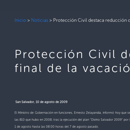
Inicio
>
Noticias
>
Protección Civil destaca reducción d
Protección Civil 
final de la vacaci
San Salvador, 10 de agosto de 2009
El Ministro de Gobernación en funciones, Ernesto Zelayandia, informó hoy que se
las 810 que hubo en 2008; tras la ejecución del plan “Divino Salvador 2009” por 
1 de agosto hasta las 08:00 horas del 7 de agosto pasado.