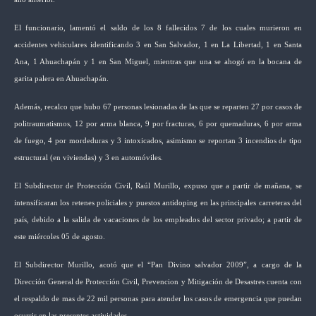
El funcionario, lamentó el saldo de los 8 fallecidos 7 de los cuales murieron en
accidentes vehiculares identificando 3 en San Salvador, 1 en La Libertad, 1 en Santa
Ana, 1 Ahuachapán y 1 en San Miguel, mientras que una se ahogó en la bocana de
garita palera en Ahuachapán.
Además, recalco que hubo 67 personas lesionadas de las que se reparten 27 por casos de
politraumatismos, 12 por arma blanca, 9 por fracturas, 6 por quemaduras, 6 por arma
de fuego, 4 por mordeduras y 3 intoxicados, asimismo se reportan 3 incendios de tipo
estructural (en viviendas) y 3 en automóviles.
El Subdirector de Protección Civil, Raúl Murillo, expuso que a partir de mañana, se
intensificaran los retenes policiales y puestos antidoping en las principales carreteras del
país, debido a la salida de vacaciones de los empleados del sector privado; a partir de
este miércoles 05 de agosto.
El Subdirector Murillo, acotó que el “Pan Divino salvador 2009”, a cargo de la
Dirección General de Protección Civil, Prevencion y Mitigación de Desastres cuenta con
el respaldo de mas de 22 mil personas para atender los casos de emergencia que puedan
ocurrir en las presentes actividades.