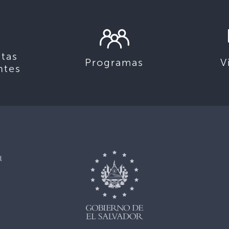
tas
Programas
V
ntes
l