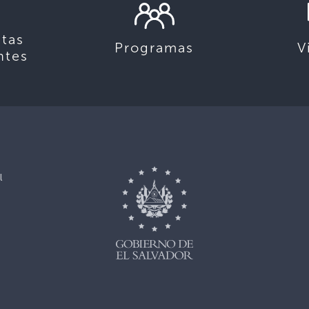
tas
Programas
V
ntes
l