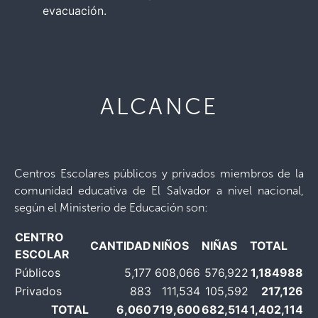
evacuación.
ALCANCE
Centros Escolares públicos y privados miembros de la
comunidad educativa de El Salvador a nivel nacional,
según el Ministerio de Educación son:
CENTRO
CANTIDAD
NIÑOS
NIÑAS
TOTAL
ESCOLAR
Públicos
5,177
608,066
576,922
1,184988
Privados
883
111,534
105,592
217,126
TOTAL
6,060
719,600
682,514
1,402,114