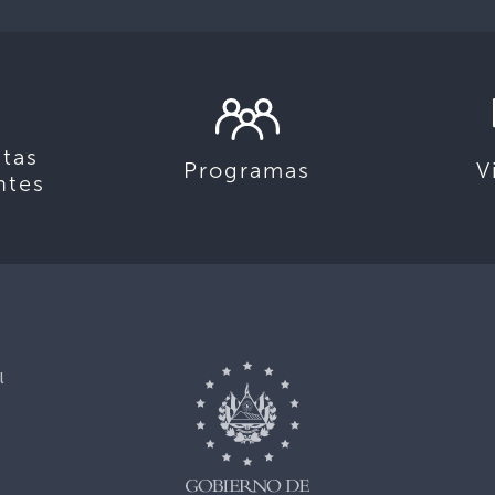
tas
Programas
V
ntes
l