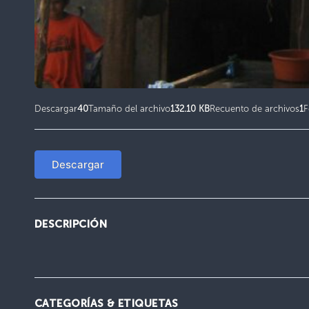
Descargar
40
Tamaño del archivo
132.10 KB
Recuento de archivos
1
F
Descargar
DESCRIPCIÓN
CATEGORÍAS & ETIQUETAS