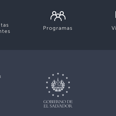
tas
Programas
V
ntes
l