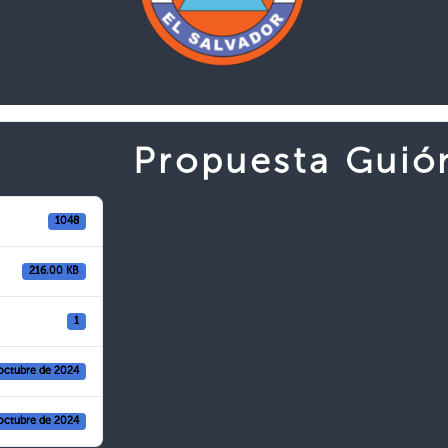
Propuesta Guió
1048
216.00 KB
1
octubre de 2024
octubre de 2024