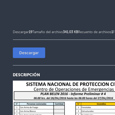
Descargar
19
Tamaño del archivo
341.03 KB
Recuento de archivos
1
F
Descargar
DESCRIPCIÓN