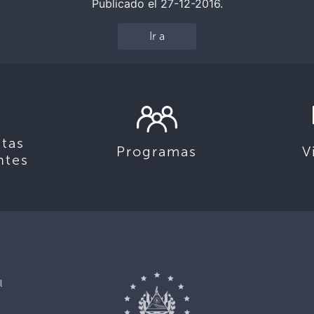
Publicado el 27-12-2016.
Ir a
tas
Programas
V
ntes
l