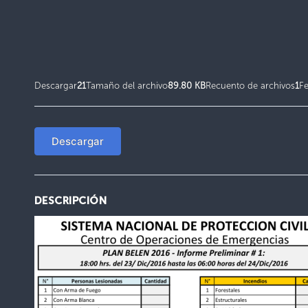
Descargar
21
Tamaño del archivo
89.80 KB
Recuento de archivos
1
F
Descargar
DESCRIPCIÓN