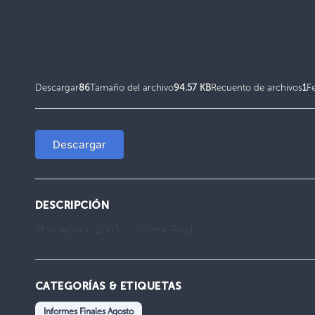
Descargar
86
Tamaño del archivo
94.57 KB
Recuento de archivos
1
F
Descargar
DESCRIPCIÓN
Plan Agosto 2005 - Informe Final
CATEGORÍAS & ETIQUETAS
Informes Finales Agosto