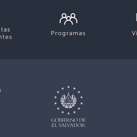
tas
Programas
V
ntes
l