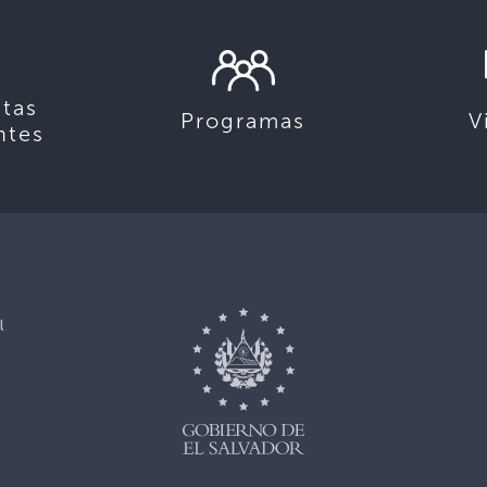
tas
Programas
V
ntes
l