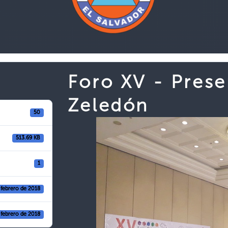
Foro XV - Prese
Zeledón
50
513.69 KB
1
 febrero de 2018
 febrero de 2018