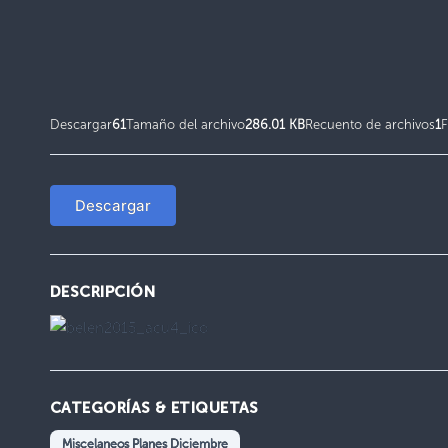
Descargar
61
Tamaño del archivo
286.01 KB
Recuento de archivos
1
F
Descargar
DESCRIPCIÓN
CATEGORÍAS & ETIQUETAS
Miscelaneos Planes Diciembre