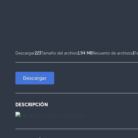
Descargar
223
Tamaño del archivo
1.94 MB
Recuento de archivos
1
F
Descargar
DESCRIPCIÓN