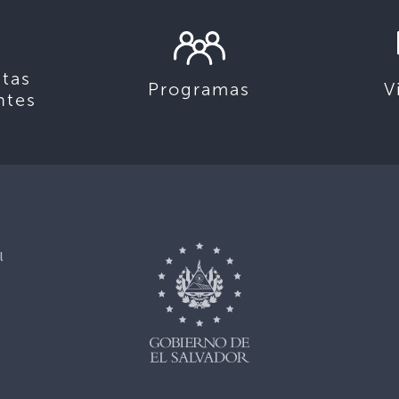
tas
Programas
V
ntes
l