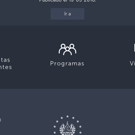
Ir a
tas
Programas
V
ntes
l