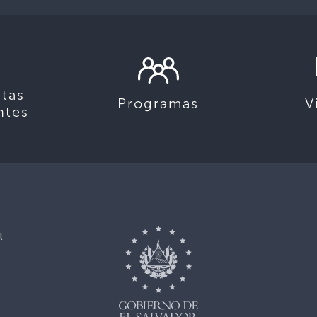
tas
Programas
V
ntes
l