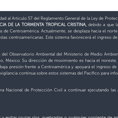
ad al Artículo 57 del Reglamento General de la Ley de Protec
CIA DE LA TORMENTA TROPICAL CRISTINA,
debido a que l
tas de Centroamérica. Actualmente, se desplaza hacia el nort
costas centroamericanas. Este sistema favorecerá el ingreso 
n del Observatorio Ambiental del Ministerio de Medio Ambien
lco, México. Su dirección de movimiento es hacia el noreste,
 baja presión frente a Centroamérica y apoyará el ingreso 
e vigilancia continua sobre estos sistemas del Pacífico para 
tema Nacional de Protección Civil a continuar ejecutando la
al y evitar cruzar ríos, quebradas o cualquier corriente de 