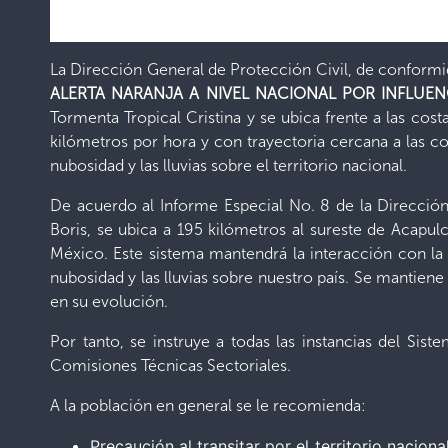
La Dirección General de Protección Civil, de conformid
ALERTA NARANJA A NIVEL NACIONAL POR INFLUEN
Tormenta Tropical Cristina y se ubica frente a las cos
kilómetros por hora y con trayectoria cercana a las 
nubosidad y las lluvias sobre el territorio nacional.
De acuerdo al Informe Especial No. 8 de la Direcció
Boris, se ubica a 195 kilómetros al sureste de Acapu
México. Este sistema mantendrá la interacción con la
nubosidad y las lluvias sobre nuestro país. Se mantien
en su evolución.
Por tanto, se instruye a todas las instancias del Sis
Comisiones Técnicas Sectoriales.
A la población en general se le recomienda:
Precaución al transitar por el territorio nacion