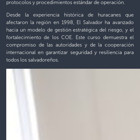
protocolos y procedimientos estándar de operación.
Desde la experiencia histórica de huracanes que
afectaron la región en 1998, El Salvador ha avanzado
hacia un modelo de gestión estratégica del riesgo, y el
fortalecimiento de los COE. Este curso demuestra el
compromiso de las autoridades y de la cooperación
internacional en garantizar seguridad y resiliencia para
todos los salvadoreños.