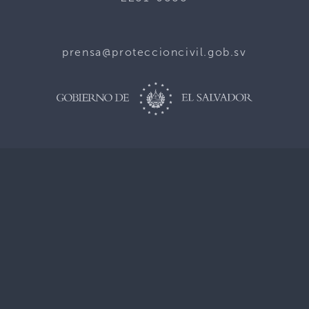
prensa@proteccioncivil.gob.sv