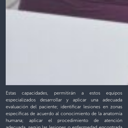
Estas capacidades, permitirán a estos equipos
especializados desarrollar y aplicar una adecuada
evaluación del paciente; identificar lesiones en zonas
específicas de acuerdo al conocimiento de la anatomía
humana; aplicar el procedimiento de atención
adecuada, según las lesiones o enfermedad encontrada